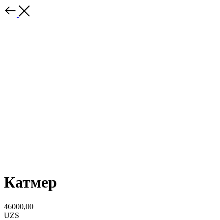
Катмер
46000,00
UZS