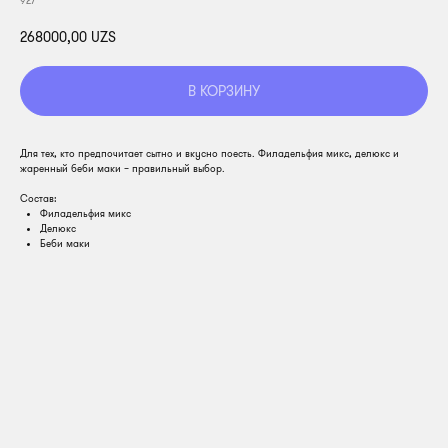
927
268000,00
UZS
В КОРЗИНУ
Для тех, кто предпочитает сытно и вкусно поесть. Филадельфия микс, делюкс и
жаренный беби маки – правильный выбор.
Состав:
Филадельфия микс
Делюкс
Беби маки