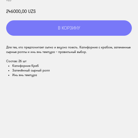
926
246000,00
UZS
В КОРЗИНУ
Для тех, кто предпочитает сытно и вкусно поесть. Калифорния с крабом, запеченные
сырные роллы и инь янь темпура – правильный выбор.
Состав: 26 шт
Калифорния Краб
Запечённый сырный ролл
Инь янь темпура