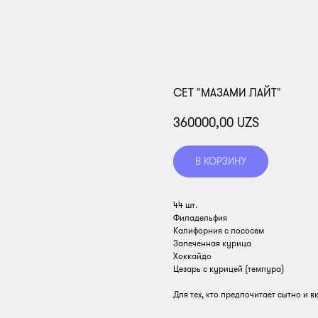
СЕТ "МАЗАМИ ЛАЙТ"
360000,00
UZS
В КОРЗИНУ
44 шт.
Филадельфия
Калифорния с лососем
Запеченная курица
Хоккайдо
Цезарь с курицей (темпура)
Для тех, кто предпочитает сытно и в