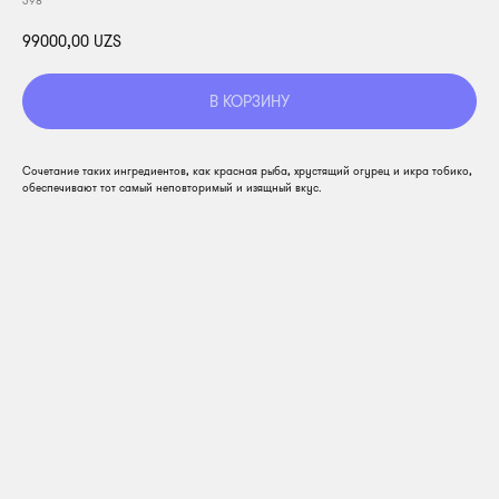
398
99000,00
UZS
В КОРЗИНУ
Сочетание таких ингредиентов, как красная рыба, хрустящий огурец и икра тобико,
обеспечивают тот самый неповторимый и изящный вкус.