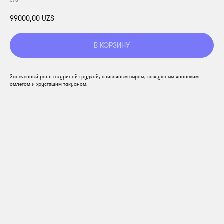
378
99000,00
UZS
В КОРЗИНУ
Запеченный ролл с куриной грудкой, сливочным сыром, воздушным японским
омлетом и хрустящим такуаном.