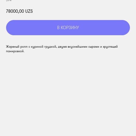
394
78000,00
UZS
В КОРЗИНУ
Жареный ролл с куриной грудкой, двумя вкуснейшими сырами и хрустящей
панировкой.