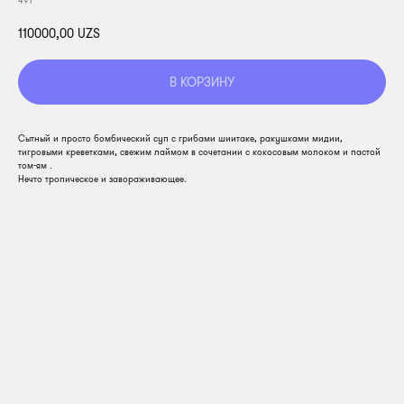
491
110000,00
UZS
В КОРЗИНУ
Сытный и просто бомбический суп с грибами шиитаке, ракушками мидии,
тигровыми креветками, свежим лаймом в сочетании с кокосовым молоком и пастой
том-ям .
Нечто тропическое и завораживающее.