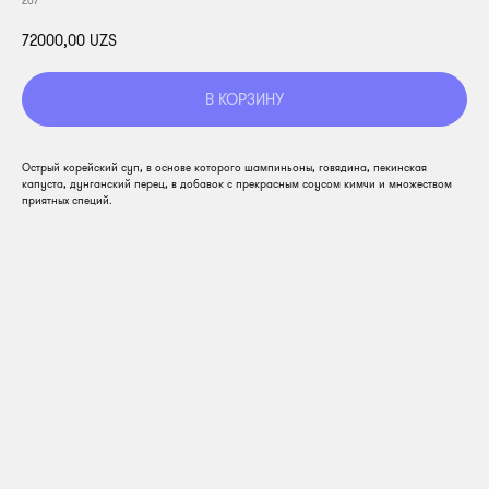
207
72000,00
UZS
В КОРЗИНУ
Острый корейский суп, в основе которого шампиньоны, говядина, пекинская
капуста, дунганский перец, в добавок с прекрасным соусом кимчи и множеством
приятных специй.