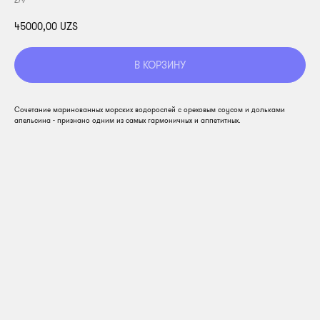
279
45000,00
UZS
В КОРЗИНУ
Сочетание маринованных морских водорослей с ореховым соусом и дольками
апельсина - признано одним из самых гармоничных и аппетитных.