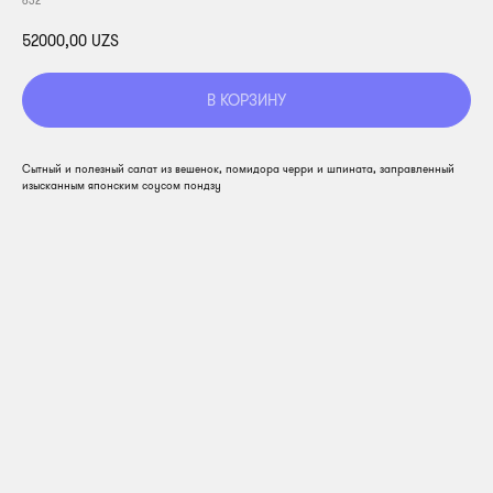
632
52000,00
UZS
В КОРЗИНУ
Сытный и полезный салат из вешенок, помидора черри и шпината, заправленный
изысканным японским соусом пондзу