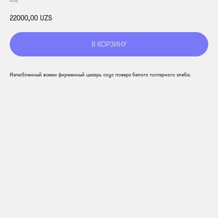
652
22000,00
UZS
В КОРЗИНУ
Излюбленный всеми фирменный цезарь соус поверх белого тостерного хлеба.